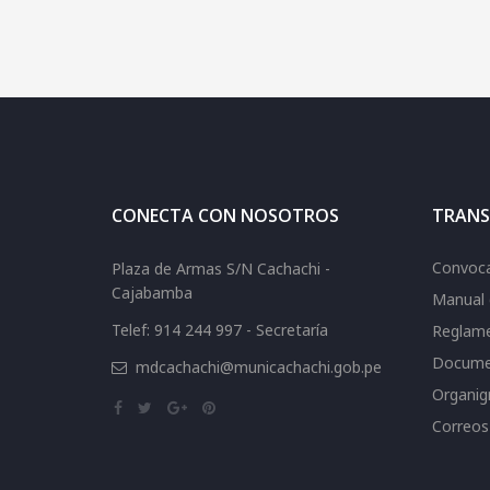
CONECTA CON NOSOTROS
TRANS
Convoca
Plaza de Armas S/N Cachachi -
Cajabamba
Manual 
Telef: 914 244 997 - Secretaría
Reglame
Docume
mdcachachi@municachachi.gob.pe
Organi
Correos 