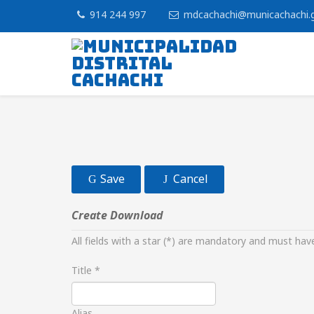
914 244 997
mdcachachi@municachachi.
Save
Cancel
Create Download
All fields with a star (*) are mandatory and must have
Title
*
Alias