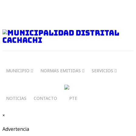
914 244 997
mdcachachi@municachachi.gob.pe
Lun a vie 8.00 am - 1.00 pm / 2:30 pm - 5:30 pm
MUNICIPIO
NORMAS EMITIDAS
SERVICIOS
NOTICIAS
CONTACTO
×
Advertencia