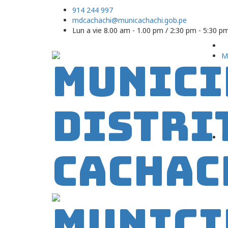
914 244 997
mdcachachi@municachachi.gob.pe
Lun a vie 8.00 am - 1.00 pm / 2:30 pm - 5:30 p
M
N