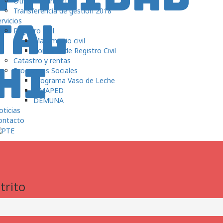
Otros documentos
Transferencia de gestión 2018
rvicios
Registro civil
Matrimonio civil
Consulta de Registro Civil
Catastro y rentas
Programas Sociales
Programa Vaso de Leche
OMAPED
DEMUNA
ticias
ontacto
trito