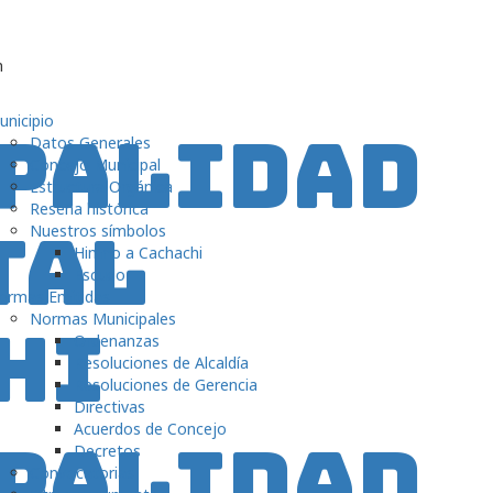
m
unicipio
Datos Generales
Concejo Municipal
Estructura Orgánica
Reseña histórica
Nuestros símbolos
Himno a Cachachi
Escudo
ormas Emitidas
Normas Municipales
Ordenanzas
Resoluciones de Alcaldía
Resoluciones de Gerencia
Directivas
Acuerdos de Concejo
Decretos
Convocatorias