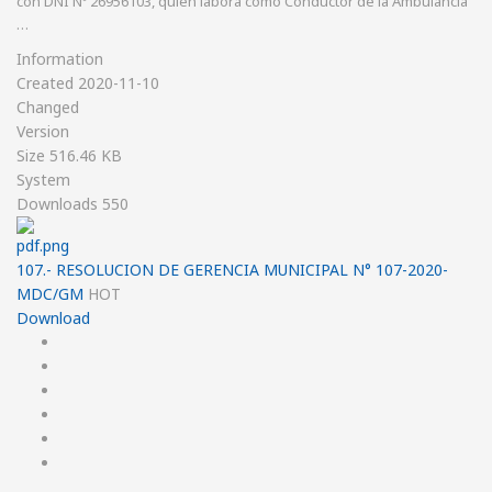
con DNI Nº 26956103, quien labora como Conductor de la Ambulancia
…
Information
Created
2020-11-10
Changed
Version
Size
516.46 KB
System
Downloads
550
107.- RESOLUCION DE GERENCIA MUNICIPAL N° 107-2020-
MDC/GM
HOT
Download