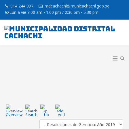
914 244 997
mdcachachi@municachachi.gob.pe
Lun a vie 8.00 am - 1.00 pm / 2:30 pm - 5:30 pm
Overview
Search
Up
Add