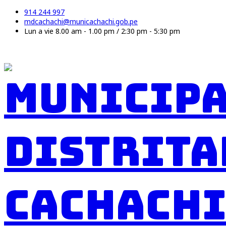
914 244 997
mdcachachi@municachachi.gob.pe
Lun a vie 8.00 am - 1.00 pm / 2:30 pm - 5:30 pm