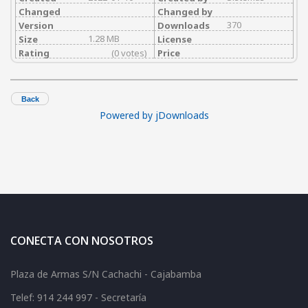
Changed
Changed by
370
Version
Downloads
1.28 MB
Size
License
Rating
(0 votes)
Price
Back
Powered by jDownloads
CONECTA CON NOSOTROS
Plaza de Armas S/N Cachachi - Cajabamba
Telef: 914 244 997 - Secretaría