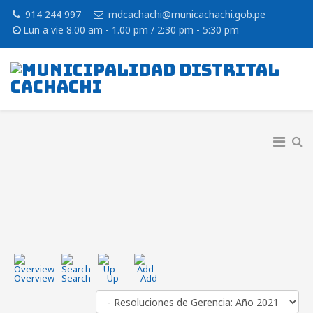
914 244 997
mdcachachi@municachachi.gob.pe
Lun a vie 8.00 am - 1.00 pm / 2:30 pm - 5:30 pm
Overview
Search
Up
Add