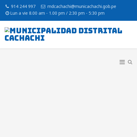
914 244 997
mdcachachi@municachachi.gob.pe
Lun a vie 8.00 am - 1.00 pm / 2:30 pm - 5:30 pm