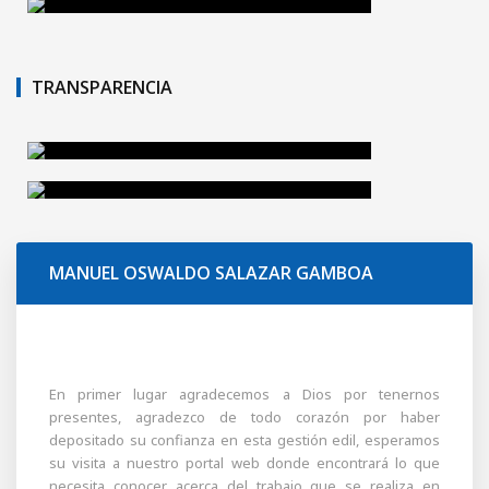
VER
APRENDO.
VER
TRANSPARENCIA
EMPLEO
VER
SERVICIOS
VER
MANUEL OSWALDO SALAZAR GAMBOA
En primer lugar agradecemos a Dios por tenernos
presentes, agradezco de todo corazón por haber
depositado su confianza en esta gestión edil, esperamos
su visita a nuestro portal web donde encontrará lo que
necesita conocer acerca del trabajo que se realiza en