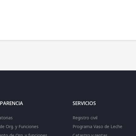
PARENCIA
SERVICIOS
torias
Registro civil
de Org. y Funciones
Programa Vaso de Leche
nto de Org. y funciones
Catastro y rentas