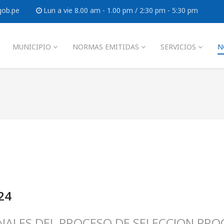
gob.pe
Lun a vie 8.00 am - 1.00 pm / 2:30 pm - 5:30 pm
MUNICIPIO
NORMAS EMITIDAS
SERVICIOS
N
24
NALES DEL PROCESO DE SELECCION PROC