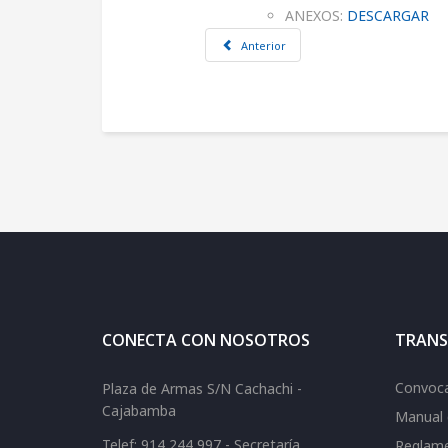
ANEXOS:
DESCARGAR
Anterior
CONECTA CON NOSOTROS
TRANS
Convoca
Plaza de Armas S/N Cachachi -
Cajabamba
Manual 
Telef: 914 244 997 - Secretaría
Reglame