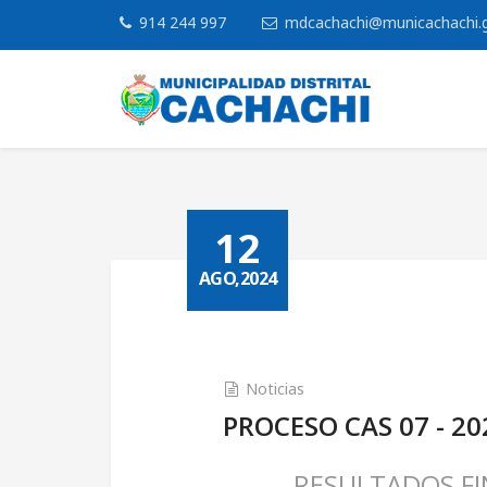
914 244 997
mdcachachi@municachachi.
12
AGO,2024
Noticias
PROCESO CAS 07 - 20
RESULTADOS FI