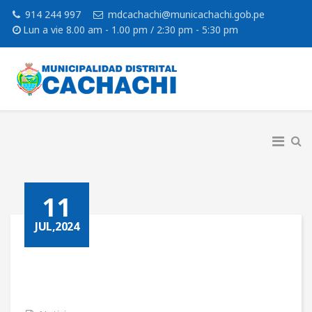
914 244 997
mdcachachi@municachachi.gob.pe
Lun a vie 8.00 am - 1.00 pm / 2:30 pm - 5:30 pm
11
JUL,2024