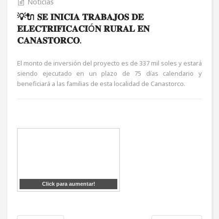
Noticias
💡🔌 𝐒𝐄 𝐈𝐍𝐈𝐂𝐈𝐀 𝐓𝐑𝐀𝐁𝐀𝐉𝐎𝐒 𝐃𝐄
𝐄𝐋𝐄𝐂𝐓𝐑𝐈𝐅𝐈𝐂𝐀𝐂𝐈Ó𝐍 𝐑𝐔𝐑𝐀𝐋 𝐄𝐍
𝐂𝐀𝐍𝐀𝐒𝐓𝐎𝐑𝐂𝐎.
El monto de inversión del proyecto es de 337 mil soles y estará
siendo ejecutado en un plazo de 75 días calendario y
beneficiará a las familias de esta localidad de Canastorco.
Click para aumentar!