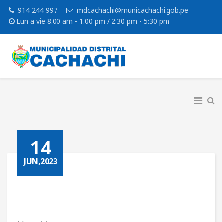
914 244 997
mdcachachi@municachachi.gob.pe
Lun a vie 8.00 am - 1.00 pm / 2:30 pm - 5:30 pm
14
JUN,2023