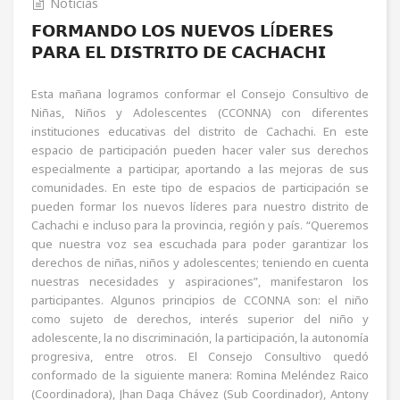
Noticias
𝗙𝗢𝗥𝗠𝗔𝗡𝗗𝗢 𝗟𝗢𝗦 𝗡𝗨𝗘𝗩𝗢𝗦 𝗟Í𝗗𝗘𝗥𝗘𝗦
𝗣𝗔𝗥𝗔 𝗘𝗟 𝗗𝗜𝗦𝗧𝗥𝗜𝗧𝗢 𝗗𝗘 𝗖𝗔𝗖𝗛𝗔𝗖𝗛𝗜
Esta mañana logramos conformar el Consejo Consultivo de
Niñas, Niños y Adolescentes (CCONNA) con diferentes
instituciones educativas del distrito de Cachachi. En este
espacio de participación pueden hacer valer sus derechos
especialmente a participar, aportando a las mejoras de sus
comunidades. En este tipo de espacios de participación se
pueden formar los nuevos líderes para nuestro distrito de
Cachachi e incluso para la provincia, región y país. “Queremos
que nuestra voz sea escuchada para poder garantizar los
derechos de niñas, niños y adolescentes; teniendo en cuenta
nuestras necesidades y aspiraciones”, manifestaron los
participantes. Algunos principios de CCONNA son: el niño
como sujeto de derechos, interés superior del niño y
adolescente, la no discriminación, la participación, la autonomía
progresiva, entre otros. El Consejo Consultivo quedó
conformado de la siguiente manera: Romina Meléndez Raico
(Coordinadora), Jhan Daga Chávez (Sub Coordinador), Antony