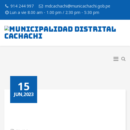
914 244 997
mdcachachi@municachachi.gob.pe
Lun a vie 8.00 am - 1.00 pm / 2:30 pm - 5:30 pm
15
JUN,2023