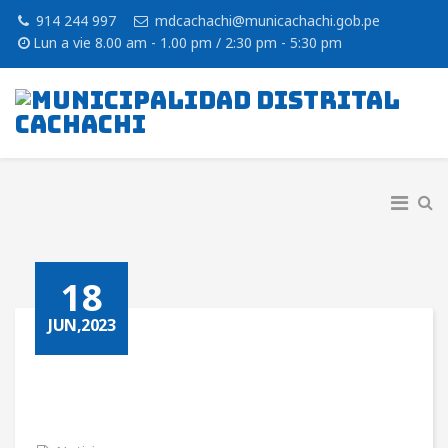
914 244 997
mdcachachi@municachachi.gob.pe
Lun a vie 8.00 am - 1.00 pm / 2:30 pm - 5:30 pm
18
JUN,2023