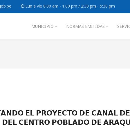
gob.pe
Lun a vie 8.00 am - 1.00 pm / 2:30 pm - 5:30 pm
MUNICIPIO
NORMAS EMITIDAS
SERVI
𝗔𝗡𝗗𝗢 𝗘𝗟 𝗣𝗥𝗢𝗬𝗘𝗖𝗧𝗢 𝗗𝗘 𝗖𝗔𝗡𝗔𝗟 𝗗𝗘
 𝗗𝗘𝗟 𝗖𝗘𝗡𝗧𝗥𝗢 𝗣𝗢𝗕𝗟𝗔𝗗𝗢 𝗗𝗘 𝗔𝗥𝗔𝗤