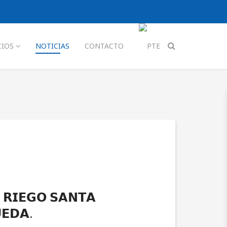
CIOS
NOTICIAS
CONTACTO
 𝗥𝗜𝗘𝗚𝗢 𝗦𝗔𝗡𝗧𝗔
𝗘𝗗𝗔.