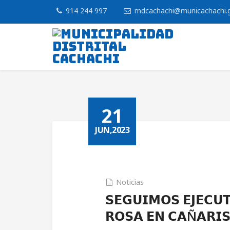
914 244 997
mdcachachi@municachachi.
21
JUN,2023
Noticias
𝗦𝗘𝗚𝗨𝗜𝗠𝗢𝗦 𝗘𝗝𝗘𝗖𝗨
𝗥𝗢𝗦𝗔 𝗘𝗡 𝗖𝗔Ñ𝗔𝗥𝗜𝗦