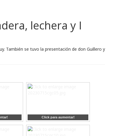
era, lechera y I
y. También se tuvo la presentación de don Guillero y
ntar!
Click para aumentar!