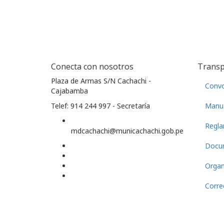
Conecta con nosotros
Transp
Plaza de Armas S/N Cachachi -
Convo
Cajabamba
Telef: 914 244 997 - Secretaría
Manua
Regla
mdcachachi@municachachi.gob.pe
Docu
Orga
Corre