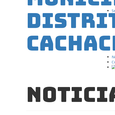
Se
No
C
Notici