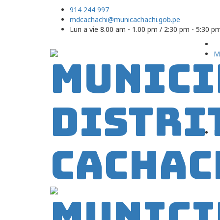
914 244 997
mdcachachi@municachachi.gob.pe
Lun a vie 8.00 am - 1.00 pm / 2:30 pm - 5:30 p
M
N