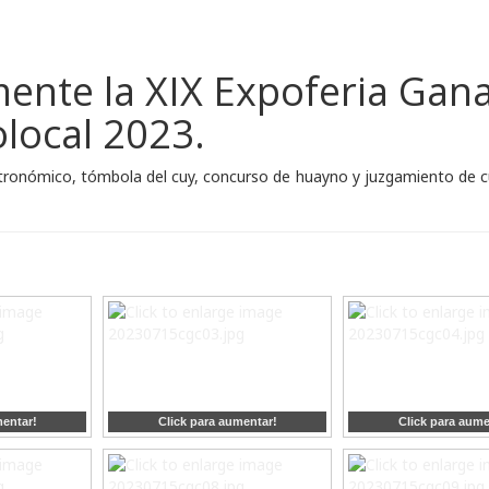
ente la XIX Expoferia Ganad
olocal 2023.
tronómico, tómbola del cuy, concurso de huayno y juzgamiento de cu
mentar!
Click para aumentar!
Click para aume