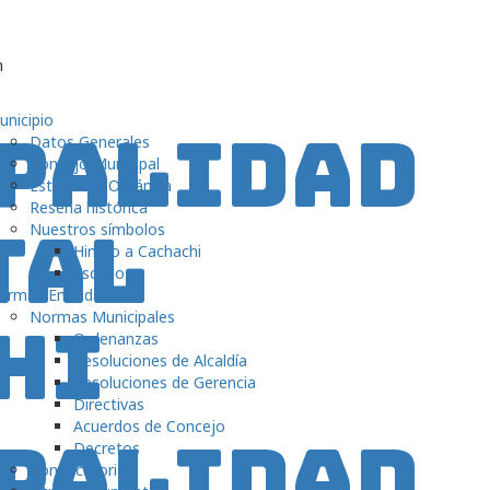
m
unicipio
Datos Generales
Concejo Municipal
Estructura Orgánica
Reseña histórica
Nuestros símbolos
Himno a Cachachi
Escudo
ormas Emitidas
Normas Municipales
Ordenanzas
Resoluciones de Alcaldía
Resoluciones de Gerencia
Directivas
Acuerdos de Concejo
Decretos
Convocatorias