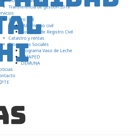
Otros documentos
Transferencia de gestión 2018
rvicios
Registro civil
Matrimonio civil
Consulta de Registro Civil
Catastro y rentas
Programas Sociales
Programa Vaso de Leche
OMAPED
DEMUNA
ticias
ontacto
as