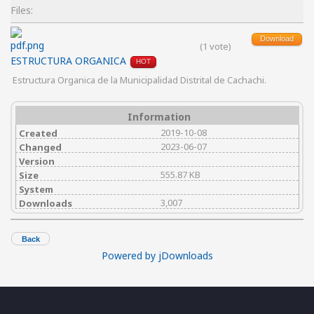
Files:
Download
(1 vote)
ESTRUCTURA ORGANICA
HOT
Estructura Organica de la Municipalidad Distrital de Cachachi.
Information
2019-10-08
Created
2023-06-07
Changed
Version
555.87 KB
Size
System
3,007
Downloads
Back
Powered by jDownloads