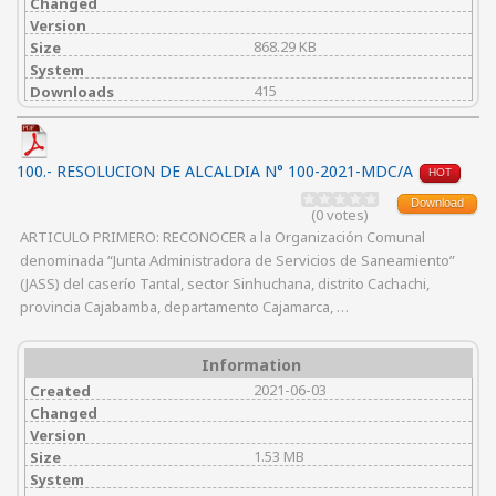
Changed
Version
868.29 KB
Size
System
415
Downloads
100.- RESOLUCION DE ALCALDIA N° 100-2021-MDC/A
HOT
Download
(0 votes)
ARTICULO PRIMERO: RECONOCER a la Organización Comunal
denominada “Junta Administradora de Servicios de Saneamiento”
(JASS) del caserío Tantal, sector Sinhuchana, distrito Cachachi,
provincia Cajabamba, departamento Cajamarca, …
Information
2021-06-03
Created
Changed
Version
1.53 MB
Size
System