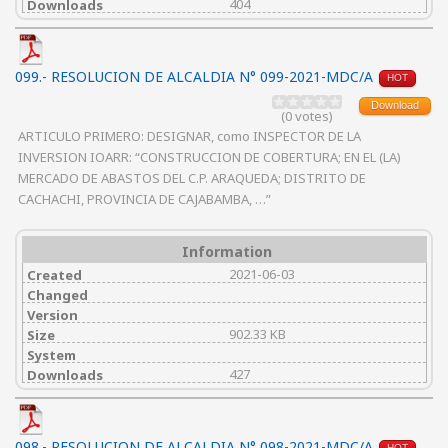
404
Downloads
099.- RESOLUCION DE ALCALDIA N° 099-2021-MDC/A
HOT
Download
(0 votes)
ARTICULO PRIMERO: DESIGNAR, como INSPECTOR DE LA
INVERSION IOARR: “CONSTRUCCION DE COBERTURA; EN EL (LA)
MERCADO DE ABASTOS DEL C.P. ARAQUEDA; DISTRITO DE
CACHACHI, PROVINCIA DE CAJABAMBA, …”
Information
2021-06-03
Created
Changed
Version
902.33 KB
Size
System
427
Downloads
098.- RESOLUCION DE ALCALDIA N° 098-2021-MDC/A
HOT