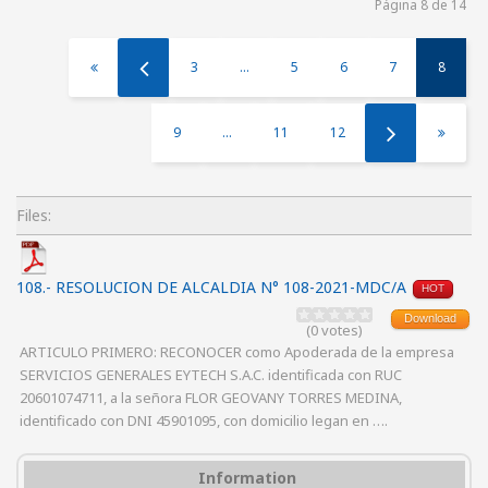
Página 8 de 14
3
...
5
6
7
8
9
...
11
12
Files:
108.- RESOLUCION DE ALCALDIA N° 108-2021-MDC/A
HOT
Download
(0 votes)
ARTICULO PRIMERO: RECONOCER como Apoderada de la empresa
SERVICIOS GENERALES EYTECH S.A.C. identificada con RUC
20601074711, a la señora FLOR GEOVANY TORRES MEDINA,
identificado con DNI 45901095, con domicilio legan en ….
Information