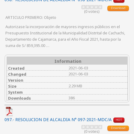
Download
(0 votes)
ARTICULO PRIMERO: Objeto
Autorizase la incorporación de mayores ingresos públicos en el
Presupuesto Institucional de la Municipalidad Distrital de Cachachi,
Departamento de Cajamarca, para el Año Fiscal 2021, hasta por la
suma de S/ 859,395.00 …
Information
2021-06-03
Created
2021-06-03
Changed
Version
2.29 MB
Size
System
386
Downloads
097.- RESOLUCION DE ALCALDIA N° 097-2021-MDC/A
HOT
Download
(0 votes)