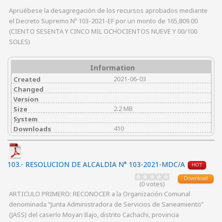
Apruébese la desagregación de los recursos aprobados mediante
el Decreto Supremo Nº 103-2021-EF por un monto de 165,809.00
(CIENTO SESENTA Y CINCO MIL OCHOCIENTOS NUEVE Y 00/100
SOLES)
Information
2021-06-03
Created
Changed
Version
2.2 MB
Size
System
410
Downloads
103.- RESOLUCION DE ALCALDIA N° 103-2021-MDC/A
HOT
Download
(0 votes)
ARTICULO PRIMERO: RECONOCER a la Organización Comunal
denominada “Junta Administradora de Servicios de Saneamiento”
(JASS) del caserío Moyan Bajo, distrito Cachachi, provincia