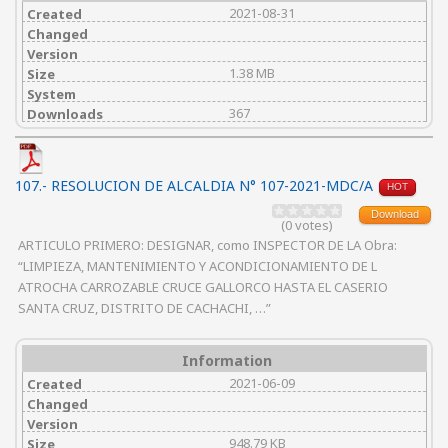
2021-08-31
Created
Changed
Version
1.38 MB
Size
System
367
Downloads
107.- RESOLUCION DE ALCALDIA N° 107-2021-MDC/A
HOT
Download
(0 votes)
ARTICULO PRIMERO: DESIGNAR, como INSPECTOR DE LA Obra:
“LIMPIEZA, MANTENIMIENTO Y ACONDICIONAMIENTO DE L
ATROCHA CARROZABLE CRUCE GALLORCO HASTA EL CASERIO
SANTA CRUZ, DISTRITO DE CACHACHI, …”
Information
2021-06-09
Created
Changed
Version
948.79 KB
Size