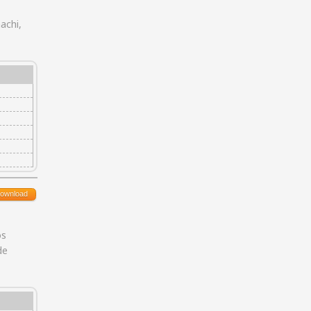
achi,
ownload
os
de