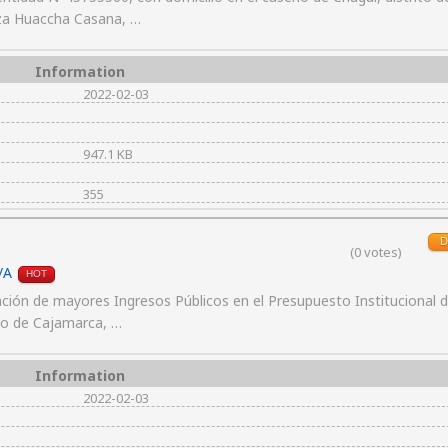
tza Huaccha Casana, …
Information
2022-02-03
947.1 KB
355
D
(0 votes)
/A
HOT
ón de mayores Ingresos Públicos en el Presupuesto Institucional d
nto de Cajamarca, …
Information
2022-02-03