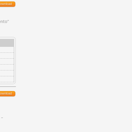
ownload
ento”
ownload
 –