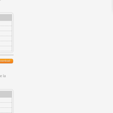
ownload
e la