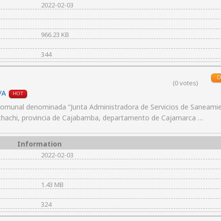
2022-02-03
966.23 KB
344
D
(0 votes)
/A
HOT
munal denominada “Junta Administradora de Servicios de Saneami
Cachachi, provincia de Cajabamba, departamento de Cajamarca …
Information
2022-02-03
1.43 MB
324