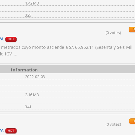
1.42 MB
325
D
(0 votes)
/A
HOT
etrados cuyo monto asciende a S/. 66,962.11 (Sesenta y Seis Mil
do IGV, …
Information
2022-02-03
2.16 MB
341
D
(0 votes)
/A
HOT