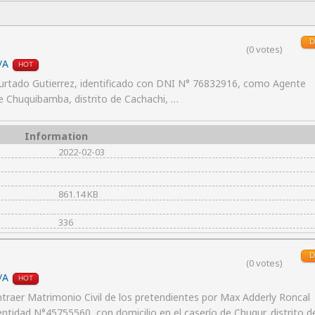
D
(0 votes)
/A
HOT
urtado Gutierrez, identificado con DNI N° 76832916, como Agente
e Chuquibamba, distrito de Cachachi, …
Information
2022-02-03
861.14 KB
336
D
(0 votes)
/A
HOT
raer Matrimonio Civil de los pretendientes por Max Adderly Roncal
tidad N°45755560, con domicilio en el caserío de Chugur, distrito d