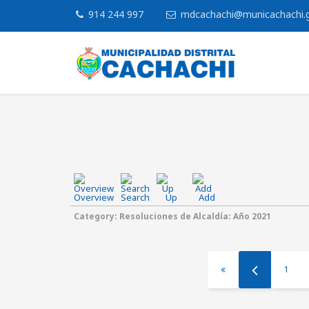
914 244 997
mdcachachi@municachachi.
Overview
Search
Up
Add
Category: Resoluciones de Alcaldía: Año 2021
1