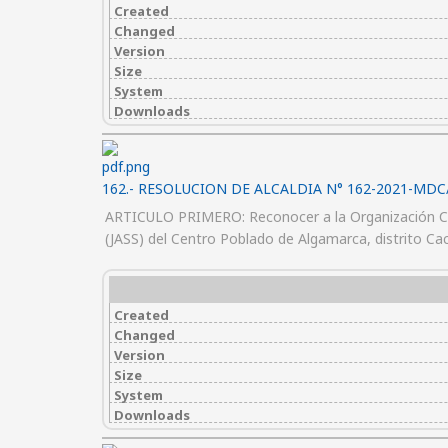
Created
Changed
Version
Size
System
Downloads
162.- RESOLUCION DE ALCALDIA N° 162-2021-MDC
ARTICULO PRIMERO: Reconocer a la Organización Co
(JASS) del Centro Poblado de Algamarca, distrito 
Created
Changed
Version
Size
System
Downloads