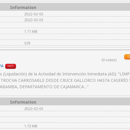
Information
2022-02-03
2022-02-03
1.71 MB
329
D
(0 votes)
/A
HOT
Liquidación) de la Actividad de Intervención Inmediata (AII): “LIM
TROCHA CARROSABLE DESDE CRUCE GALLORCO HASTA CASERÍO 
CAJABAMBA, DEPARTAMENTO DE CAJAMARCA…”
Information
2022-02-03
1.73 MB