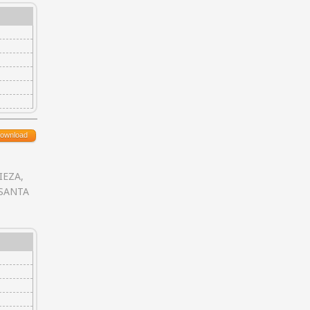
ownload
PIEZA,
SANTA