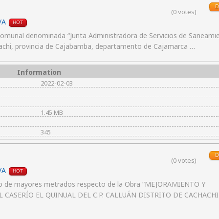
D
(0 votes)
/A
HOT
munal denominada “Junta Administradora de Servicios de Saneami
chachi, provincia de Cajabamba, departamento de Cajamarca …
Information
2022-02-03
1.45 MB
345
D
(0 votes)
/A
HOT
o de mayores metrados respecto de la Obra “MEJORAMIENTO Y
 CASERÍO EL QUINUAL DEL C.P. CALLUÁN DISTRITO DE CACHACHI