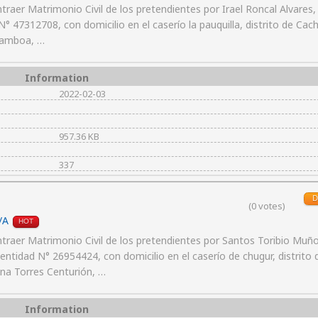
aer Matrimonio Civil de los pretendientes por Irael Roncal Alvares,
47312708, con domicilio en el caserío la pauquilla, distrito de Cach
Gamboa, …
Information
2022-02-03
957.36 KB
337
D
(0 votes)
/A
HOT
raer Matrimonio Civil de los pretendientes por Santos Toribio Muñ
tidad N° 26954424, con domicilio en el caserío de chugur, distrito 
ina Torres Centurión, …
Information