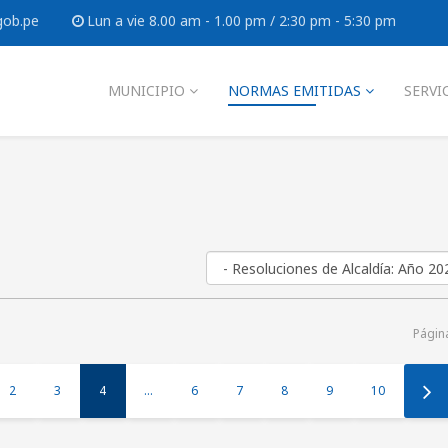
gob.pe
Lun a vie 8.00 am - 1.00 pm / 2:30 pm - 5:30 pm
MUNICIPIO
NORMAS EMITIDAS
SERVI
Págin
2
3
4
...
6
7
8
9
10