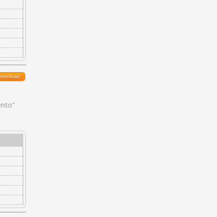
ownload
ento”