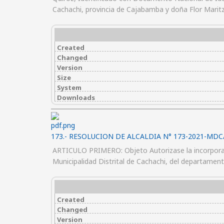
Cachachi, provincia de Cajabamba y doña Flor Mari
Created
Changed
Version
Size
System
Downloads
173.- RESOLUCION DE ALCALDIA N° 173-2021-MDC
ARTICULO PRIMERO: Objeto Autorizase la incorporaci
Municipalidad Distrital de Cachachi, del departame
Created
Changed
Version