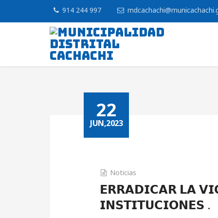
914 244 997
mdcachachi@municachachi.
22
JUN,2023
Noticias
𝗘𝗥𝗥𝗔𝗗𝗜𝗖𝗔𝗥 𝗟𝗔 𝗩𝗜
𝗜𝗡𝗦𝗧𝗜𝗧𝗨𝗖𝗜𝗢𝗡𝗘𝗦 .