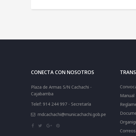
CONECTA CON NOSOTROS
TRANS
Convoca
Plaza de Armas S/N Cachachi -
Cajabamba
Manual 
Telef: 914 244 997 - Secretaría
Reglame
Docume
mdcachachi@municachachi.gob.pe
Organi
Correos 