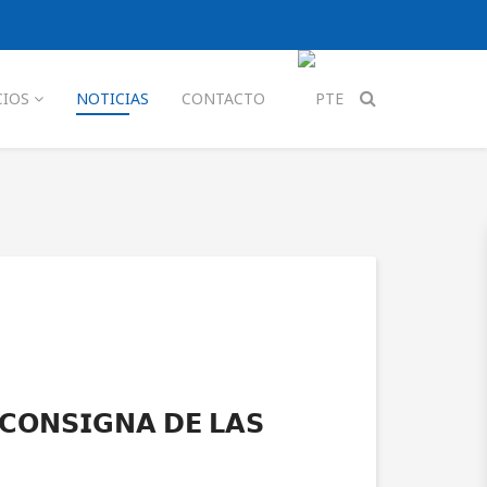
CIOS
NOTICIAS
CONTACTO
 𝗖𝗢𝗡𝗦𝗜𝗚𝗡𝗔 𝗗𝗘 𝗟𝗔𝗦