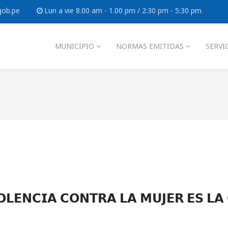
gob.pe
Lun a vie 8.00 am - 1.00 pm / 2:30 pm - 5:30 pm
MUNICIPIO
NORMAS EMITIDAS
SERVI
𝗢𝗟𝗘𝗡𝗖𝗜𝗔 𝗖𝗢𝗡𝗧𝗥𝗔 𝗟𝗔 𝗠𝗨𝗝𝗘𝗥 𝗘𝗦 𝗟𝗔