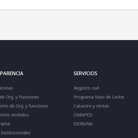
PARENCIA
SERVICIOS
torias
Registro civil
de Org. y Funciones
Programa Vaso de Leche
nto de Org. y funciones
Catastro y rentas
ntos emitidos
OMAPED
grama
DEMUNA
Institucionales