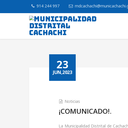
914 244 997
mdcachachi@municachachi.
23
JUN,2023
Noticias
¡COMUNICADO!.
La Municipalidad Distrital de Cacha