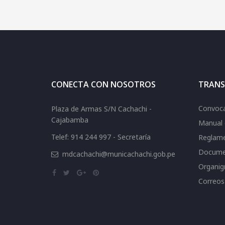
CONECTA CON NOSOTROS
TRANS
Convoca
Plaza de Armas S/N Cachachi -
Cajabamba
Manual 
Telef: 914 244 997 - Secretaría
Reglame
Docume
mdcachachi@municachachi.gob.pe
Organi
Correos 