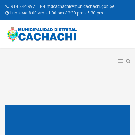
914 244 997
mdcachachi@municachachi.gob.pe
Lun a vie 8.00 am - 1.00 pm / 2:30 pm - 5:30 pm