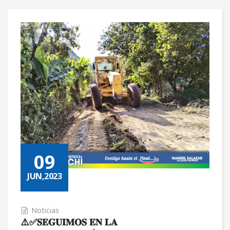
09
JUN,2023
Noticias
⚠️✅𝐒𝐄𝐆𝐔𝐈𝐌𝐎𝐒 𝐄𝐍 𝐋𝐀