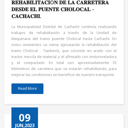
𝐑𝐄𝐇𝐀𝐁𝐈𝐋𝐈𝐓𝐀𝐂𝐈Ó𝐍 𝐃𝐄 𝐋𝐀 𝐂𝐀𝐑𝐑𝐄𝐓𝐄𝐑𝐀
𝐃𝐄𝐒𝐃𝐄 𝐄𝐋 𝐏𝐔𝐄𝐍𝐓𝐄 𝐂𝐇𝐎𝐋𝐎𝐂𝐀𝐋 -
𝐂𝐀𝐂𝐇𝐀𝐂𝐇𝐈.
La Municipalidad Distrital de Cachachi continúa realizando
trabajos de rehabilitación a través de la Unidad de
Maquinaria del tramo puente Cholocal hasta Cachachi. En
estos momentos se viene ejecutando la rehabilitación del
tramo Cholocal - Tambería, que consiste en arado con el
tractor, mezcla de material y el afirmado con motoniveladora
y el compactado. En total son aproximadamente 35
kilómetros de carretera que se estarán rehabilitando, para
mejorar las condiciones en beneficio de nuestro transporte.
Read More
09
JUN,2023