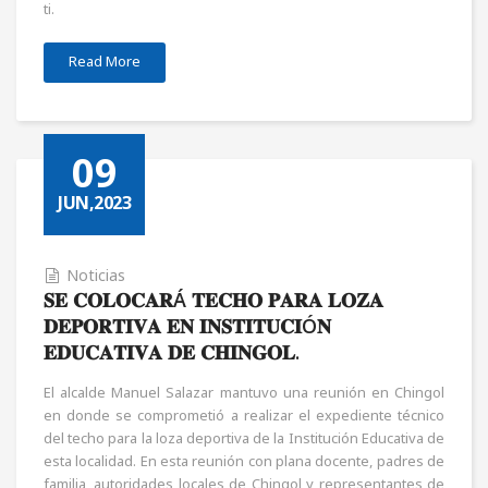
ti.
Read More
09
JUN,2023
Noticias
𝐒𝐄 𝐂𝐎𝐋𝐎𝐂𝐀𝐑Á 𝐓𝐄𝐂𝐇𝐎 𝐏𝐀𝐑𝐀 𝐋𝐎𝐙𝐀
𝐃𝐄𝐏𝐎𝐑𝐓𝐈𝐕𝐀 𝐄𝐍 𝐈𝐍𝐒𝐓𝐈𝐓𝐔𝐂𝐈Ó𝐍
𝐄𝐃𝐔𝐂𝐀𝐓𝐈𝐕𝐀 𝐃𝐄 𝐂𝐇𝐈𝐍𝐆𝐎𝐋.
El alcalde Manuel Salazar mantuvo una reunión en Chingol
en donde se comprometió a realizar el expediente técnico
del techo para la loza deportiva de la Institución Educativa de
esta localidad. En esta reunión con plana docente, padres de
familia, autoridades locales de Chingol y representantes de