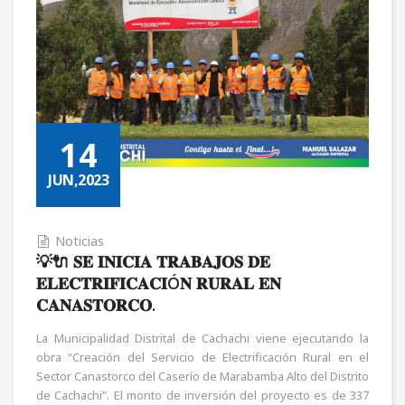
14
JUN,2023
Noticias
💡🔌 𝐒𝐄 𝐈𝐍𝐈𝐂𝐈𝐀 𝐓𝐑𝐀𝐁𝐀𝐉𝐎𝐒 𝐃𝐄
𝐄𝐋𝐄𝐂𝐓𝐑𝐈𝐅𝐈𝐂𝐀𝐂𝐈Ó𝐍 𝐑𝐔𝐑𝐀𝐋 𝐄𝐍
𝐂𝐀𝐍𝐀𝐒𝐓𝐎𝐑𝐂𝐎.
La Municipalidad Distrital de Cachachi viene ejecutando la
obra “Creación del Servicio de Electrificación Rural en el
Sector Canastorco del Caserío de Marabamba Alto del Distrito
de Cachachi”. El monto de inversión del proyecto es de 337