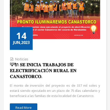
14
JUN,2023
Noticias
💡🔌 𝐒𝐄 𝐈𝐍𝐈𝐂𝐈𝐀 𝐓𝐑𝐀𝐁𝐀𝐉𝐎𝐒 𝐃𝐄
𝐄𝐋𝐄𝐂𝐓𝐑𝐈𝐅𝐈𝐂𝐀𝐂𝐈Ó𝐍 𝐑𝐔𝐑𝐀𝐋 𝐄𝐍
𝐂𝐀𝐍𝐀𝐒𝐓𝐎𝐑𝐂𝐎.
El monto de inversión del proyecto es de 337 mil soles y
estará siendo ejecutado en un plazo de 75 días calendario y
beneficiará a las familias de esta localidad de Canastorco.
Read More