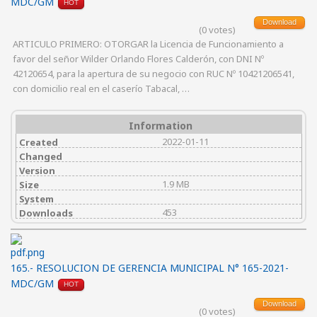
MDC/GM
HOT
Download
(0 votes)
ARTICULO PRIMERO: OTORGAR la Licencia de Funcionamiento a
favor del señor Wilder Orlando Flores Calderón, con DNI Nº
42120654, para la apertura de su negocio con RUC Nº 10421206541,
con domicilio real en el caserío Tabacal, …
Information
2022-01-11
Created
Changed
Version
1.9 MB
Size
System
453
Downloads
165.- RESOLUCION DE GERENCIA MUNICIPAL N° 165-2021-
MDC/GM
HOT
Download
(0 votes)