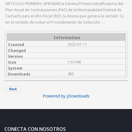
ARTICULO PRIMERO: APROBAR la Décima Primera Modificatoria del
Plan Anual de Contrataciones (PAC) de la Municipalidad Distrital de
Cachachi para el Año Fiscal 2021, la misma que genera la versión 12,
en el sentido de incluir el Procedimiento de Selección …
Information
2022-01-11
Created
Changed
Version
1.53 MB
Size
System
463
Downloads
Back
Powered by jDownloads
CONECTA CON NOSOTROS