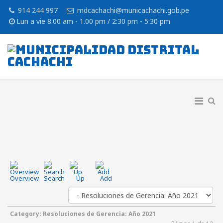
914 244 997
mdcachachi@municachachi.gob.pe
Lun a vie 8.00 am - 1.00 pm / 2:30 pm - 5:30 pm
Overview
Search
Up
Add
Category: Resoluciones de Gerencia: Año 2021