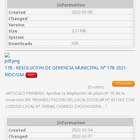
Information
2022-02-08
Created
Changed
Version
2.57 MB
Size
System
508
Downloads
178.- RESOLUCION DE GERENCIA MUNICIPAL N° 178-2021-
MDC/GM
HOT
Download
(0 votes)
ARTICULO PRIMERO: Aprobar la Ampliación de plazo N° 01 de la
Inversión IRI “REHABILITACION DEL LOCAL ESCOLAR N° 821167, CON
CODIGO LOCAL N° 100580, CASERIO CHOCHOGERA …”
Information
2022-02-04
Created
2022-02-07
Changed