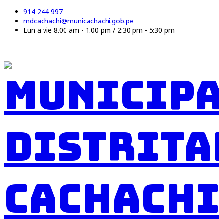
914 244 997
mdcachachi@municachachi.gob.pe
Lun a vie 8.00 am - 1.00 pm / 2:30 pm - 5:30 pm