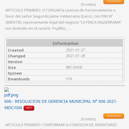
Download
(0 votes)
ARTICULO PRIMERO: OTORGAR la Licencia de Funcionamiento a
favor del señor Segundo Jaime Valderrama Quiroz, con DNI Nº
26950730, representante legal del negocio “LA FINCA VALDERRAMA”
con domicilio en el caserío Trujillito, …
Information
2021-01-27
Created
2021-01-28
Changed
Version
887.04 KB
Size
System
516
Downloads
006.- RESOLUCION DE GERENCIA MUNICIPAL N° 006-2021-
MDC/GM
HOT
Download
(0 votes)
ARTICULO PRIMERO: CONFORMAR la COMISION DE INVENTARIO