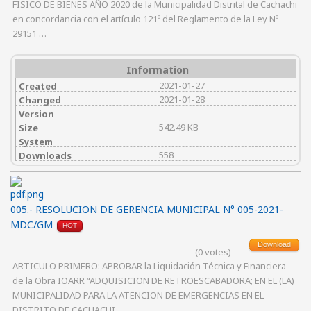
FISICO DE BIENES AÑO 2020 de la Municipalidad Distrital de Cachachi
en concordancia con el artículo 121º del Reglamento de la Ley Nº
29151 …
Information
2021-01-27
Created
2021-01-28
Changed
Version
542.49 KB
Size
System
558
Downloads
005.- RESOLUCION DE GERENCIA MUNICIPAL N° 005-2021-
MDC/GM
HOT
Download
(0 votes)
ARTICULO PRIMERO: APROBAR la Liquidación Técnica y Financiera
de la Obra IOARR “ADQUISICION DE RETROESCABADORA; EN EL (LA)
MUNICIPALIDAD PARA LA ATENCION DE EMERGENCIAS EN EL
DISTRITO DE CACHACHI, …