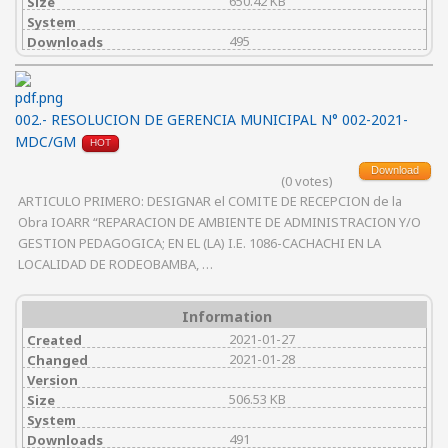
650.42 KB
Size
System
495
Downloads
002.- RESOLUCION DE GERENCIA MUNICIPAL N° 002-2021-
MDC/GM
HOT
Download
(0 votes)
ARTICULO PRIMERO: DESIGNAR el COMITE DE RECEPCION de la
Obra IOARR “REPARACION DE AMBIENTE DE ADMINISTRACION Y/O
GESTION PEDAGOGICA; EN EL (LA) I.E. 1086-CACHACHI EN LA
LOCALIDAD DE RODEOBAMBA, …
Information
2021-01-27
Created
2021-01-28
Changed
Version
506.53 KB
Size
System
491
Downloads