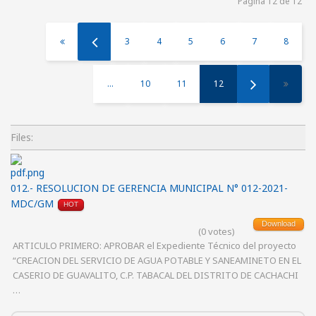
Página 12 de 12
3
4
5
6
7
8
...
10
11
12
Files:
012.- RESOLUCION DE GERENCIA MUNICIPAL N° 012-2021-
MDC/GM
HOT
Download
(0 votes)
ARTICULO PRIMERO: APROBAR el Expediente Técnico del proyecto
“CREACION DEL SERVICIO DE AGUA POTABLE Y SANEAMINETO EN EL
CASERIO DE GUAVALITO, C.P. TABACAL DEL DISTRITO DE CACHACHI
…