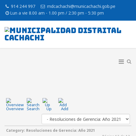
914 244 997
mdcachachi@municachachi.gob.pe
Lun a vie 8.00 am - 1.00 pm / 2:30 pm - 5:30 pm
Overview
Search
Up
Add
Category: Resoluciones de Gerencia: Año 2021