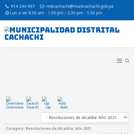
914 244 997
mdcachachi@municachachi.gob.pe
Lun a vie 8.00 am - 1.00 pm / 2:30 pm - 5:30 pm
Overview
Search
Up
Add
Category: Resoluciones de Alcaldía: Año 2021