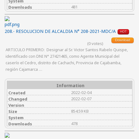
System
481
Downloads
208.- RESOLUCION DE ALCALDIA N° 208-2021-MDC/A
HOT
Download
(0 votes)
ARTICULO PRIMERO: Designar al Sr. Victor Santos Rabelo Quispe,
identificado con DNI N° 27421465, como Agente Municipal del
caserío el Cedro, distrito de Cachachi, Provincia de Cajabamba,
región Cajamarca …
Information
2022-02-04
Created
2022-02-07
Changed
Version
854.59 KB
Size
System
478
Downloads