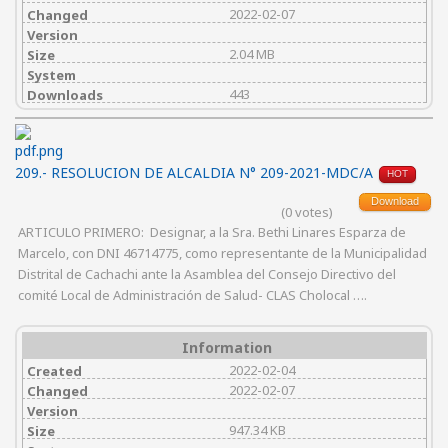
2022-02-07
Changed
Version
2.04 MB
Size
System
443
Downloads
209.- RESOLUCION DE ALCALDIA N° 209-2021-MDC/A
HOT
Download
(0 votes)
ARTICULO PRIMERO: Designar, a la Sra. Bethi Linares Esparza de
Marcelo, con DNI 46714775, como representante de la Municipalidad
Distrital de Cachachi ante la Asamblea del Consejo Directivo del
comité Local de Administración de Salud- CLAS Cholocal ….
Information
2022-02-04
Created
2022-02-07
Changed
Version
947.34 KB
Size