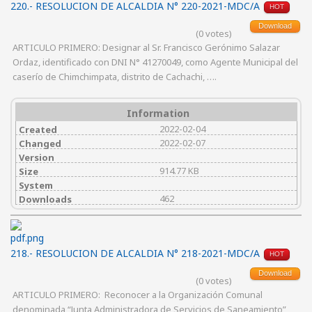
220.- RESOLUCION DE ALCALDIA N° 220-2021-MDC/A
HOT
Download
(0 votes)
ARTICULO PRIMERO: Designar al Sr. Francisco Gerónimo Salazar
Ordaz, identificado con DNI N° 41270049, como Agente Municipal del
caserío de Chimchimpata, distrito de Cachachi, ….
Information
2022-02-04
Created
2022-02-07
Changed
Version
914.77 KB
Size
System
462
Downloads
218.- RESOLUCION DE ALCALDIA N° 218-2021-MDC/A
HOT
Download
(0 votes)
ARTICULO PRIMERO: Reconocer a la Organización Comunal
denominada “Junta Administradora de Servicios de Saneamiento”