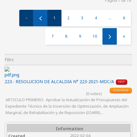
Página 1 de 14
1
2
3
4
...
6
7
8
9
10
Files:
223.- RESOLUCION DE ALCALDIA N° 223-2021-MDC/A
HOT
Download
(0 votes)
ARTICULO PRIMERO: Aprobar la Actualización de Presupuesto del
Expediente Técnico de la Inversión de Optimización, de Ampliación
Marginal, de Rehabilitación y de Reposición (IOARR)…
Information
2022-02-04
Created