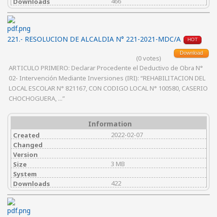
466
Downloads
221.- RESOLUCION DE ALCALDIA N° 221-2021-MDC/A
HOT
Download
(0 votes)
ARTICULO PRIMERO: Declarar Procedente el Deductivo de Obra N°
02- Intervención Mediante Inversiones (IRI): “REHABILITACION DEL
LOCAL ESCOLAR N° 821167, CON CODIGO LOCAL N° 100580, CASERIO
CHOCHOGUERA, ...”
Information
2022-02-07
Created
Changed
Version
3 MB
Size
System
422
Downloads