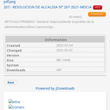
207.- RESOLUCION DE ALCALDIA N° 207-2021-MDC/A
HOT
Download
(0 votes)
ARTICULO PRIMERO: Declarar Improcedente el pedido de la
administradora Elvia Cuenca Vigo …
Information
2022-02-04
Created
2022-02-07
Changed
Version
981.74 KB
Size
System
447
Downloads
Back
Powered by jDownloads