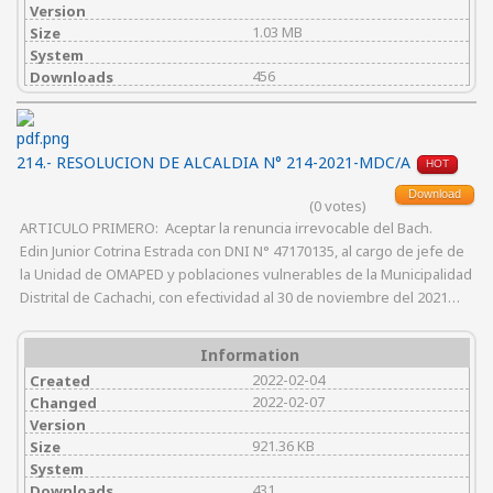
Version
1.03 MB
Size
System
456
Downloads
214.- RESOLUCION DE ALCALDIA N° 214-2021-MDC/A
HOT
Download
(0 votes)
ARTICULO PRIMERO: Aceptar la renuncia irrevocable del Bach.
Edin Junior Cotrina Estrada con DNI N° 47170135, al cargo de jefe de
la Unidad de OMAPED y poblaciones vulnerables de la Municipalidad
Distrital de Cachachi, con efectividad al 30 de noviembre del 2021…
Information
2022-02-04
Created
2022-02-07
Changed
Version
921.36 KB
Size
System
431
Downloads